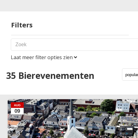
Filters
Laat meer filter opties zien
Periode
35
Bierevenementen
Land
1
AUG
09
Nederland
België