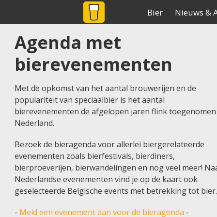
BIER
NET
.NL
De grootste biersite v
Bier
Nieuws & A
Agenda met
Home
Agenda
bierevenementen
Met de opkomst van het aantal brouwerijen en de
populariteit van speciaalbier is het aantal
bierevenementen de afgelopen jaren flink toegenomen 
Nederland.
Bezoek de bieragenda voor allerlei biergerelateerde
evenementen zoals bierfestivals, bierdiners,
bierproeverijen, bierwandelingen en nog veel meer! Na
Nederlandse evenementen vind je op de kaart ook
geselecteerde Belgische events met betrekking tot bier.
-
Meld een evenement aan voor de bieragenda
-