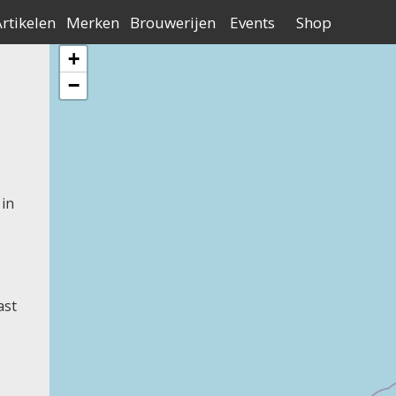
Contact
Adverteren
Over Bierne
an Nederland
rtikelen
Merken
Brouwerijen
Events
Shop
+
−
in
ast