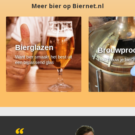
Meer bier op Biernet.nl
Bierglazen
Brouwpro
Want bier smaakt het best uit
Hoe brouw je bier?
een bijpassend glas