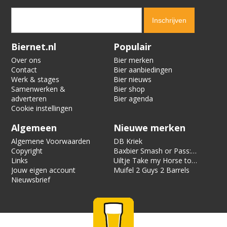
Verification code:
9561
Biernet.nl
Populair
Over ons
Bier merken
Contact
Bier aanbiedingen
Werk & stages
Bier nieuws
Samenwerken &
Bier shop
adverteren
Bier agenda
Cookie instellingen
Algemeen
Nieuwe merken
Algemene Voorwaarden
DB Kriek
Copyright
Baxbier Smash or Pass:
Links
Strata
Uiltje Take my Horse to
Jouw eigen account
the Hotel Room
Muifel 2 Guys 2 Barrels
Nieuwsbrief