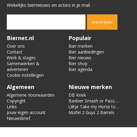
Wekelijks biernieuws en acties in je mail
Verification code:
3446
Biernet.nl
Populair
Over ons
Bier merken
Contact
Bier aanbiedingen
Werk & stages
Bier nieuws
Samenwerken &
Bier shop
adverteren
Bier agenda
Cookie instellingen
Algemeen
Nieuwe merken
Algemene Voorwaarden
DB Kriek
Copyright
Baxbier Smash or Pass:
Links
Strata
Uiltje Take my Horse to
Jouw eigen account
the Hotel Room
Muifel 2 Guys 2 Barrels
Nieuwsbrief