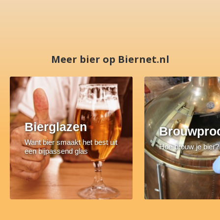
Meer bier op Biernet.nl
Bierglazen
Brouwpro
Want bier smaakt het best uit
Hoe brouw je bier?
een bijpassend glas