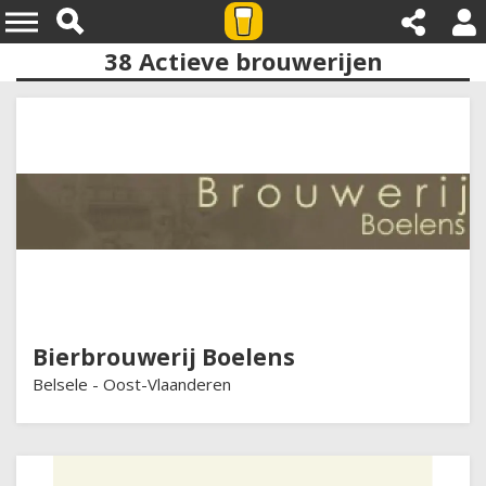
38
Actieve brouwerijen
Provincies:oost vlaanderen
Bierbrouwerij Boelens
Belsele -
Oost-Vlaanderen