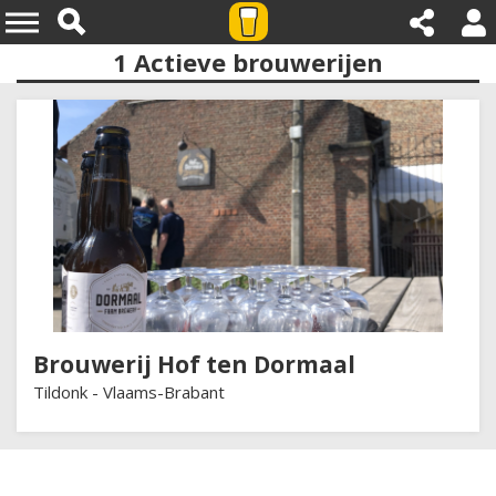
1
Actieve brouwerijen
Provincies:vlaams brabant
Brouwerij Hof ten Dormaal
Tildonk -
Vlaams-Brabant