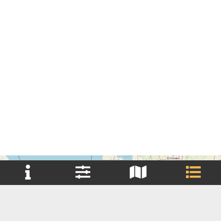
+
Reset filter(s)
−
Brouwerij
Brouwerij Huurder