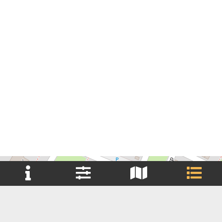
+
Reset filter(s)
−
Brouwerij
Brouwerij Huurder