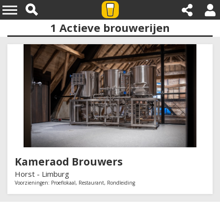
1
Actieve brouwerijen
Provincies:limburg
Kameraod Brouwers
Horst -
Limburg
Voorzieningen:
Proeflokaal
,
Restaurant
,
Rondleiding