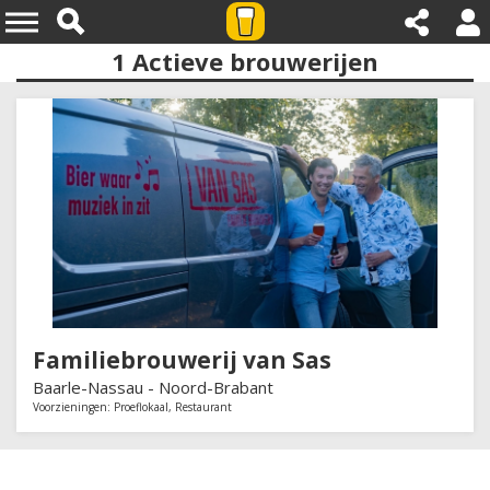
1
Actieve brouwerijen
Provincies:noord brabant
Familiebrouwerij van Sas
Baarle-Nassau -
Noord-Brabant
Voorzieningen:
Proeflokaal
,
Restaurant