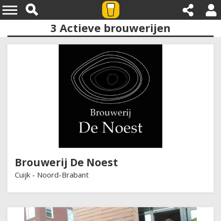
3
Actieve brouwerijen
Provincies:noord brabant
Brouwerij De Noest
Cuijk -
Noord-Brabant