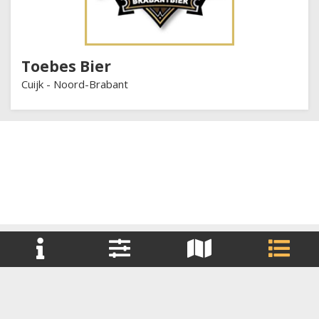
Toebes Bier
Cuijk -
Noord-Brabant
+
Reset filter(s)
−