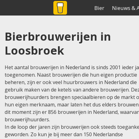
BIER
NET
.NL
De grootste biersite v
Bier
Nieuws & A
Home
Brouwerijen
Land:nederland
Bierbrouwerijen in
Loosbroek
Het aantal brouwerijen in Nederland is sinds 2001 ieder j
toegenomen. Naast brouwerijen die hun eigen productie
beheren, zijn er ook veel huurbrouwers in Nederland die
gebruik maken van de ketels van andere brouwerijen. De
brouwerijhuurders brengen speciaalbieren op de markt 
hun eigen merknaam, maar laten het dus elders brouwen
dit moment zijn er 856 brouwerijen in Nederland, waarva
brouwerijhuurders.
In de loop der jaren zijn brouwerijen ook steeds toeganke
geworden. Zo kun je bij meer dan 150 Nederlandse