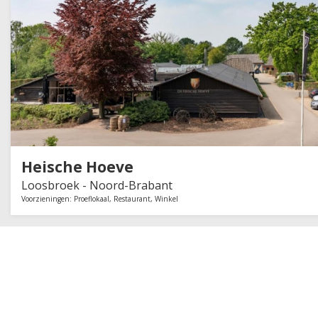
Provincie
1
Soort
Brouwerij
Brouwerij huurder
Heische Hoeve
Voorzieningen
Loosbroek -
Noord-Brabant
Rondleiding
Voorzieningen:
Proeflokaal
,
Restaurant
,
Winkel
Restaurant
Proeflokaal
Winkel