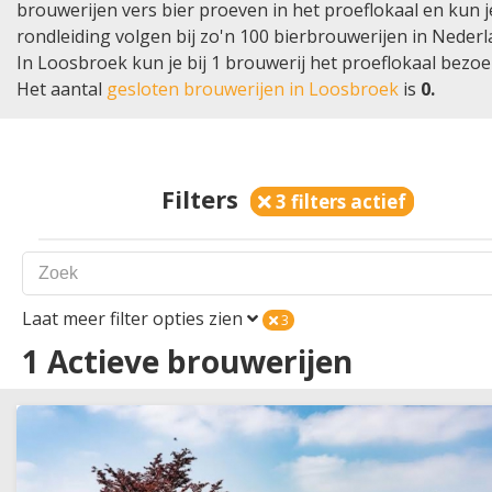
brouwerijen vers bier proeven in het proeflokaal en kun 
rondleiding volgen bij zo'n 100 bierbrouwerijen in Nederl
In Loosbroek kun je bij 1 brouwerij het proeflokaal bezoe
Het aantal
gesloten brouwerijen in Loosbroek
is
0.
Filters
3 filters actief
Laat meer filter opties zien
3
Land
1
1
Actieve brouwerijen
Nederland
België
Plaats
1