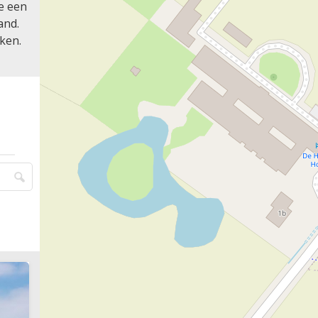
je een
and.
ken.