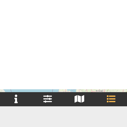
+
Reset filter(s)
−
Brouwerij
Brouwerij Huurder