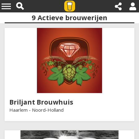
9
Actieve brouwerijen
Provincies:noord holland
Briljant Brouwhuis
Haarlem -
Noord-Holland