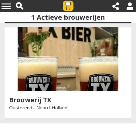
1
Actieve brouwerijen
Provincies:noord holland
Brouwerij TX
Oosterend -
Noord-Holland