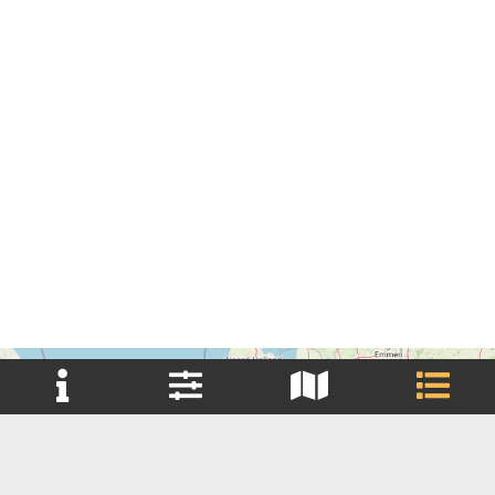
+
Reset filter(s)
−
Brouwerij
Brouwerij Huurder