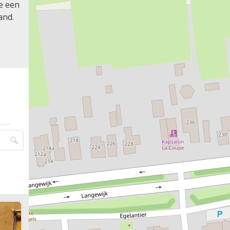
je een
and.