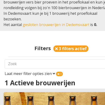
brouwerijen vers bier proeven in het proeflokaal en kun 
rondleiding volgen bij zo'n 100 bierbrouwerijen in Nederl
In Dedemsvaart kun je bij 1 brouwerij het proeflokaal
bezoeken.
Het aantal
gesloten brouwerijen in Dedemsvaart
is
0.
Filters
3 filters actief
Laat meer filter opties zien
3
Land
1
1
Actieve brouwerijen
Nederland
België