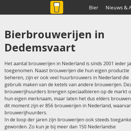
BIER
NET
.NL
De grootste biersite v
Bier
Nieuws & A
Home
Brouwerijen
Land:nederland
Bierbrouwerijen in
Dedemsvaart
Het aantal brouwerijen in Nederland is sinds 2001 ieder j
toegenomen. Naast brouwerijen die hun eigen productie
beheren, zijn er ook veel huurbrouwers in Nederland die
gebruik maken van de ketels van andere brouwerijen. De
brouwerijhuurders brengen speciaalbieren op de markt 
hun eigen merknaam, maar laten het dus elders brouwen
dit moment zijn er 856 brouwerijen in Nederland, waarva
brouwerijhuurders.
In de loop der jaren zijn brouwerijen ook steeds toeganke
geworden. Zo kun je bij meer dan 150 Nederlandse