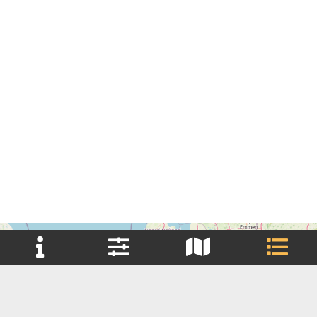
+
Reset filter(s)
−
Brouwerij
Brouwerij Huurder