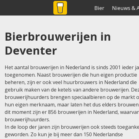
BIER
NET
.NL
De grootste biersite v
Bier
Nieuws & A
Home
Brouwerijen
Land:nederland
Bierbrouwerijen in
Deventer
Het aantal brouwerijen in Nederland is sinds 2001 ieder j
toegenomen. Naast brouwerijen die hun eigen productie
beheren, zijn er ook veel huurbrouwers in Nederland die
gebruik maken van de ketels van andere brouwerijen. De
brouwerijhuurders brengen speciaalbieren op de markt 
hun eigen merknaam, maar laten het dus elders brouwen
dit moment zijn er 856 brouwerijen in Nederland, waarva
brouwerijhuurders.
In de loop der jaren zijn brouwerijen ook steeds toeganke
geworden. Zo kun je bij meer dan 150 Nederlandse