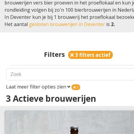
brouwerijen vers bier proeven in het proeflokaal en kun 
rondleiding volgen bij zo'n 100 bierbrouwerijen in Nederl
In Deventer kun je bij 1 brouwerij het proeflokaal bezoek
Het aantal
gesloten brouwerijen in Deventer
is
2.
Filters
3 filters actief
Laat meer filter opties zien
3
Land
1
3
Actieve brouwerijen
Nederland
België
Plaats
1