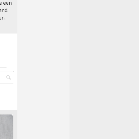
je een
and.
en.