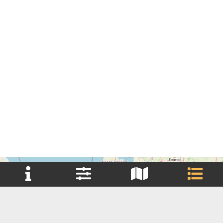
+
Reset filter(s)
−
Brouwerij
Brouwerij Huurder