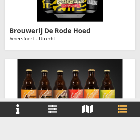
Brouwerij De Rode Hoed
Amersfoort -
Utrecht
+
Reset filter(s)
Brouwerij Eembier
−