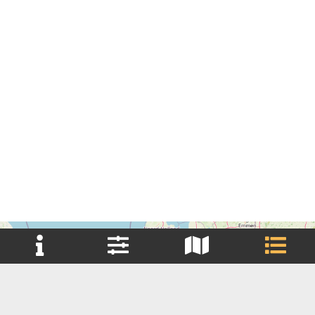
+
Reset filter(s)
−
Brouwerij
Brouwerij Huurder