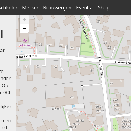
Contact
Adverteren
Over Bierne
an Nederland
rtikelen
Merken
Brouwerijen
Events
Shop
+
Provincies:gelderland
−
l
aar
ze
onder
. Op
n 384
lijker
je een
and.