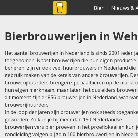
BIER
NET
.NL
De grootste biersite v
Bier
Nieuws & A
Home
Brouwerijen
Land:nederland
Bierbrouwerijen in Weh
Het aantal brouwerijen in Nederland is sinds 2001 ieder j
toegenomen. Naast brouwerijen die hun eigen productie
beheren, zijn er ook veel huurbrouwers in Nederland die
gebruik maken van de ketels van andere brouwerijen. De
brouwerijhuurders brengen speciaalbieren op de markt 
hun eigen merknaam, maar laten het dus elders brouwen
dit moment zijn er 856 brouwerijen in Nederland, waarva
brouwerijhuurders.
In de loop der jaren zijn brouwerijen ook steeds toeganke
geworden. Zo kun je bij meer dan 150 Nederlandse
brouwerijen vers bier proeven in het proeflokaal en kun 
rondleiding volgen bij zo'n 100 bierbrouwerijen in Nederl