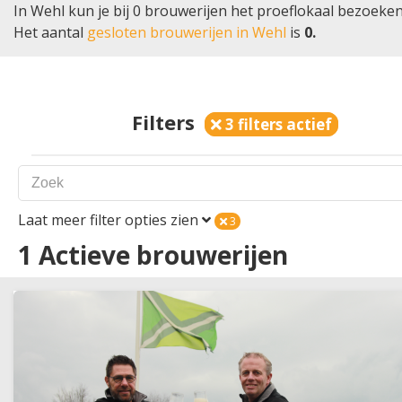
In Wehl kun je bij 0 brouwerijen het proeflokaal bezoeken
Het aantal
gesloten brouwerijen in Wehl
is
0.
Filters
3 filters actief
Laat meer filter opties zien
3
Land
1
1
Actieve brouwerijen
Nederland
België
Plaats
1
Provincie
1