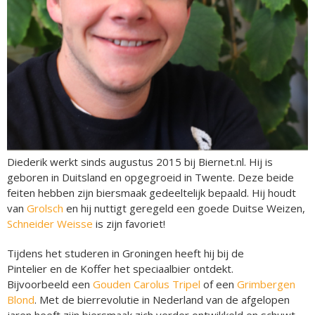
Diederik werkt sinds augustus 2015 bij Biernet.nl. Hij is
geboren in Duitsland en opgegroeid in Twente. Deze beide
feiten hebben zijn biersmaak gedeeltelijk bepaald. Hij houdt
van
Grolsch
en hij nuttigt geregeld een goede Duitse Weizen,
Schneider Weisse
is zijn favoriet!
Tijdens het studeren in Groningen heeft hij bij de
Pintelier en de Koffer het speciaalbier ontdekt.
Bijvoorbeeld een
Gouden Carolus Tripel
of een
Grimbergen
Blond
. Met de bierrevolutie in Nederland van de afgelopen
jaren heeft zijn biersmaak zich verder ontwikkeld en schuwt