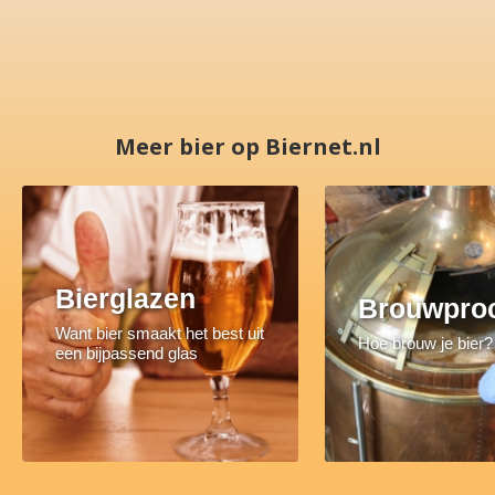
Meer bier op Biernet.nl
Bierglazen
Brouwpro
Want bier smaakt het best uit
Hoe brouw je bier?
een bijpassend glas