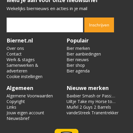
Wekelijks biernieuws en acties in je mail
Verification code:
1892
Biernet.nl
Populair
Over ons
Bier merken
Contact
Bier aanbiedingen
Werk & stages
Bier nieuws
Samenwerken &
Bier shop
adverteren
Bier agenda
Cookie instellingen
Algemeen
Nieuwe merken
Algemene Voorwaarden
Baxbier Smash or Pass:
Copyright
Strata
Uiltje Take my Horse to
Links
the Hotel Room
Muifel 2 Guys 2 Barrels
Jouw eigen account
vandeStreek Tranentrekker
Nieuwsbrief