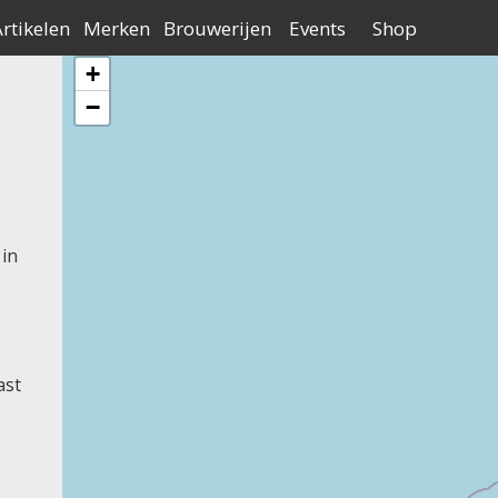
Contact
Adverteren
Over Bierne
an Nederland
rtikelen
Merken
Brouwerijen
Events
Shop
+
−
in
ast