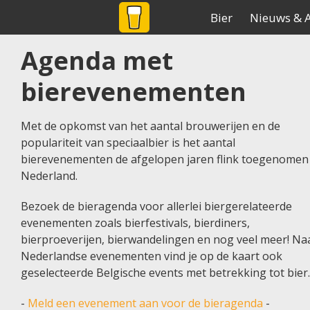
BIER
NET
.NL
De grootste biersite v
Bier
Nieuws & A
Agenda met
Home
Agenda
bierevenementen
Met de opkomst van het aantal brouwerijen en de
populariteit van speciaalbier is het aantal
bierevenementen de afgelopen jaren flink toegenomen 
Nederland.
Bezoek de bieragenda voor allerlei biergerelateerde
evenementen zoals bierfestivals, bierdiners,
bierproeverijen, bierwandelingen en nog veel meer! Na
Nederlandse evenementen vind je op de kaart ook
geselecteerde Belgische events met betrekking tot bier.
-
Meld een evenement aan voor de bieragenda
-