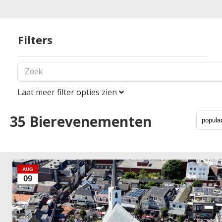
Filters
Laat meer filter opties zien
Periode
35
Bierevenementen
Land
1
AUG
09
Nederland
België