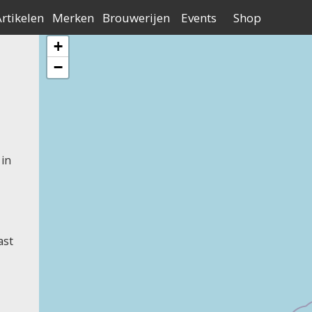
Contact
Adverteren
Over Bierne
an Nederland
rtikelen
Merken
Brouwerijen
Events
Shop
+
−
in
ast