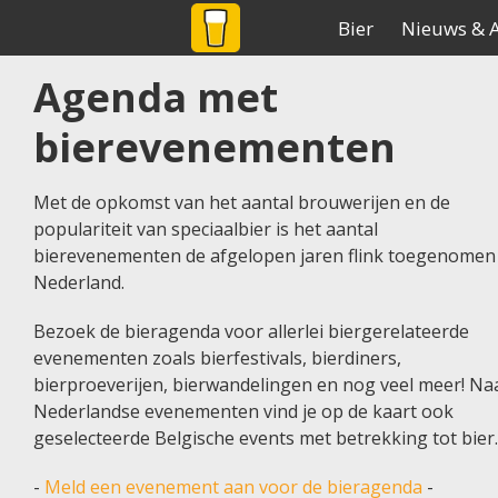
BIER
NET
.NL
De grootste biersite v
Bier
Nieuws & A
Agenda met
Home
Agenda
bierevenementen
Met de opkomst van het aantal brouwerijen en de
populariteit van speciaalbier is het aantal
bierevenementen de afgelopen jaren flink toegenomen 
Nederland.
Bezoek de bieragenda voor allerlei biergerelateerde
evenementen zoals bierfestivals, bierdiners,
bierproeverijen, bierwandelingen en nog veel meer! Na
Nederlandse evenementen vind je op de kaart ook
geselecteerde Belgische events met betrekking tot bier.
-
Meld een evenement aan voor de bieragenda
-