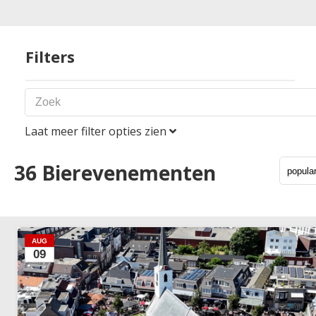
Filters
Laat meer filter opties zien
Periode
36
Bierevenementen
Land
AUG
09
Nederland
België