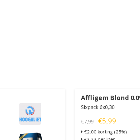
Affligem Blond 0.
Sixpack 6x0,30
€5,99
€7,99
€2,00 korting (25%)
€3,33 per liter