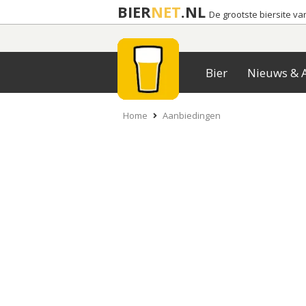
BIER
NET
.NL
De grootste biersite v
Bier
Nieuws & A
Home
Aanbiedingen