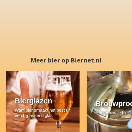
Meer bier op Biernet.nl
Bierglazen
Brouwpro
Want bier smaakt het best uit
Hoe brouw je bier?
een bijpassend glas