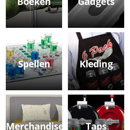
Boeken
Gadgets
Spellen
Kleding
Merchandise
Taps