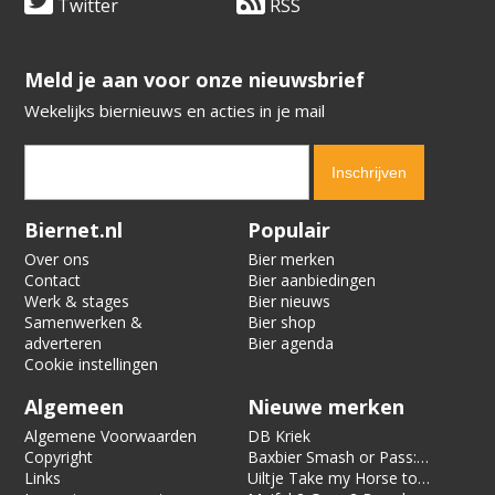
Twitter
RSS
​​​​​​​Meld je aan voor onze nieuwsbrief
Wekelijks biernieuws en acties in je mail
Verification code:
1144
Biernet.nl
Populair
Over ons
Bier merken
Contact
Bier aanbiedingen
Werk & stages
Bier nieuws
Samenwerken &
Bier shop
adverteren
Bier agenda
Cookie instellingen
Algemeen
Nieuwe merken
Algemene Voorwaarden
DB Kriek
Copyright
Baxbier Smash or Pass:
Links
Strata
Uiltje Take my Horse to