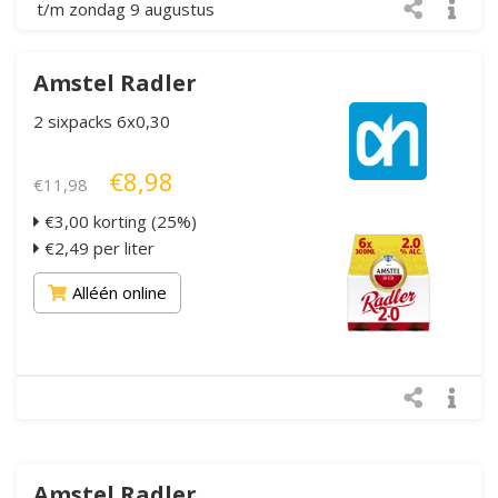
t/m zondag 9 augustus
Amstel Radler
2 sixpacks 6x0,30
€8,98
€11,98
€3,00 korting (25%)
€2,49 per liter
Alléén online
Amstel Radler