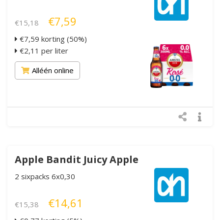
€7,59
€15,18
€7,59 korting (50%)
€2,11 per liter
Alléén online
Apple Bandit Juicy Apple
2 sixpacks 6x0,30
€14,61
€15,38