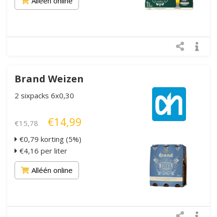
Alléén online
Brand Weizen
2 sixpacks 6x0,30
€14,99
€15,78
€0,79 korting (5%)
€4,16 per liter
Alléén online