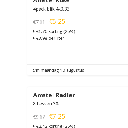
Amstel Rosé
4pack blik 4x0,33
€5,25
€7,01
€1,76 korting (25%)
€3,98 per liter
t/m maandag 10 augustus
Amstel Radler
8 flessen 30cl
€7,25
€9,67
€2,42 korting (25%)