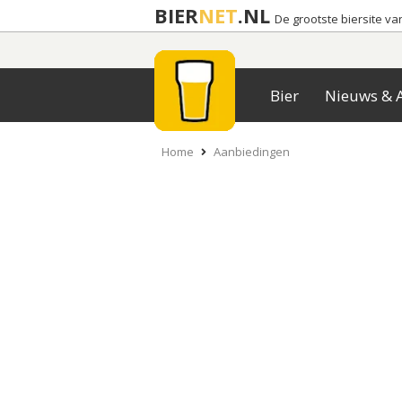
BIER
NET
.NL
De grootste biersite v
Bier
Nieuws & A
Home
Aanbiedingen