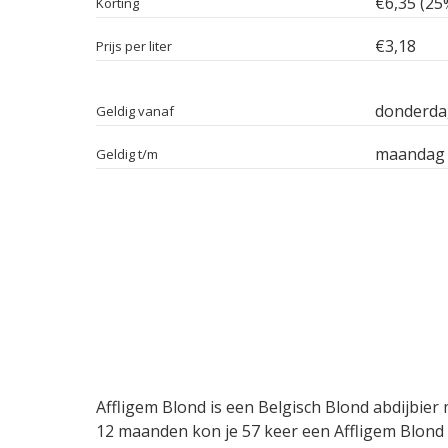
€6,35 (25
Korting
€3,18
Prijs per liter
donderdag
Geldig vanaf
maandag 
Geldig t/m
Affligem Blond is een Belgisch Blond abdijbier
12 maanden kon je 57 keer een Affligem Blond b