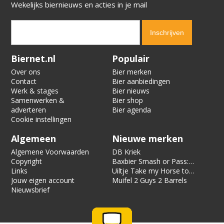
Wekelijks biernieuws en acties in je mail
Verification code:
3515
Biernet.nl
Populair
Over ons
Bier merken
Contact
Bier aanbiedingen
Werk & stages
Bier nieuws
Samenwerken &
Bier shop
adverteren
Bier agenda
Cookie instellingen
Algemeen
Nieuwe merken
Algemene Voorwaarden
DB Kriek
Copyright
Baxbier Smash or Pass:
Links
Strata
Uiltje Take my Horse to
Jouw eigen account
the Hotel Room
Muifel 2 Guys 2 Barrels
Nieuwsbrief