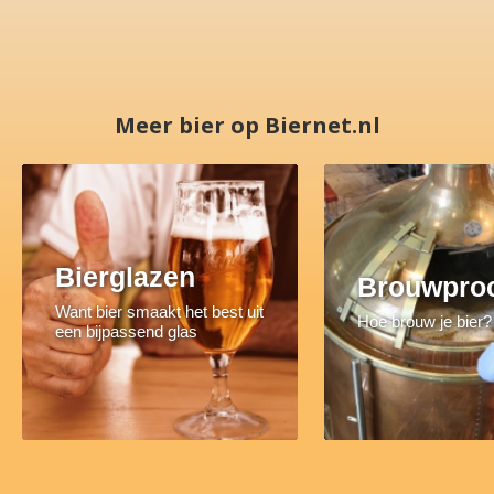
Meer bier op Biernet.nl
Bierglazen
Brouwpro
Want bier smaakt het best uit
Hoe brouw je bier?
een bijpassend glas