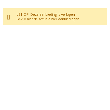
LET OP! Deze aanbieding is verlopen.
Bekijk hier de actuele bier aanbiedingen
.