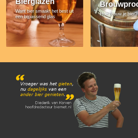
Bierglazen
Brouwpro
Want bier smaakt het best uit
Hoe brouw je bier?
een bijpassend glas