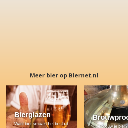
Meer bier op Biernet.nl
Bierglazen
Brouwpro
Want bier smaakt het best uit
Hoe brouw je bier?