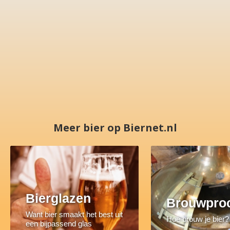
Meer bier op Biernet.nl
Bierglazen
Brouwpro
Want bier smaakt het best uit
Hoe brouw je bier?
een bijpassend glas