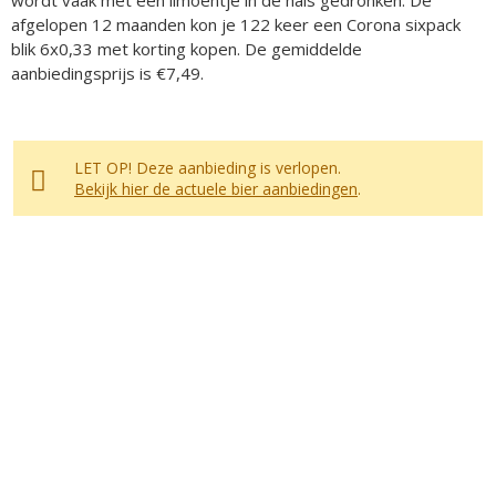
wordt vaak met een limoentje in de hals gedronken. De
afgelopen 12 maanden kon je 122 keer een Corona sixpack
blik 6x0,33 met korting kopen. De gemiddelde
aanbiedingsprijs is €7,49.
LET OP! Deze aanbieding is verlopen.
Bekijk hier de actuele bier aanbiedingen
.