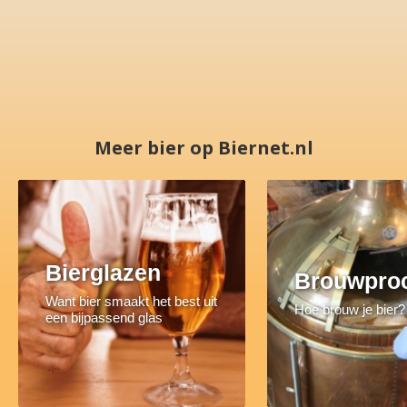
Meer bier op Biernet.nl
Bierglazen
Brouwpro
Want bier smaakt het best uit
Hoe brouw je bier?
een bijpassend glas