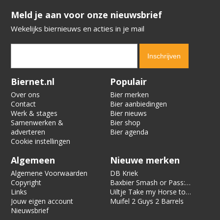
​​​​​​​Meld je aan voor onze nieuwsbrief
Wekelijks biernieuws en acties in je mail
Verification code:
2625
Biernet.nl
Populair
Over ons
Bier merken
Contact
Bier aanbiedingen
Werk & stages
Bier nieuws
Samenwerken &
Bier shop
adverteren
Bier agenda
Cookie instellingen
Algemeen
Nieuwe merken
Algemene Voorwaarden
DB Kriek
Copyright
Baxbier Smash or Pass:
Links
Strata
Uiltje Take my Horse to
Jouw eigen account
the Hotel Room
Muifel 2 Guys 2 Barrels
Nieuwsbrief