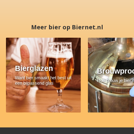
Meer bier op Biernet.nl
Bierglazen
Brouwpro
Want bier smaakt het best uit
Hoe brouw je bier?
een bijpassend glas