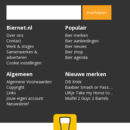
Verification code:
8550
Biernet.nl
Populair
Over ons
Bier merken
Contact
Bier aanbiedingen
Werk & stages
Bier nieuws
Samenwerken &
Bier shop
adverteren
Bier agenda
Cookie instellingen
Algemeen
Nieuwe merken
Algemene Voorwaarden
DB Kriek
Copyright
Baxbier Smash or Pass:
Links
Strata
Uiltje Take my Horse to
Jouw eigen account
the Hotel Room
Muifel 2 Guys 2 Barrels
Nieuwsbrief