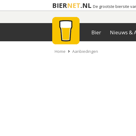
BIER
NET
.NL
De grootste biersite v
Bier
Nieuws & A
Home
Aanbiedingen