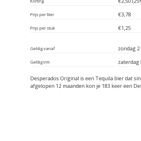
€2,50 (25
Korting
€3,78
Prijs per liter
€1,25
Prijs per stuk
zondag 2
Geldig vanaf
zaterdag 
Geldig t/m
Desperados Original is een Tequila bier dat sin
afgelopen 12 maanden kon je 183 keer een Desp