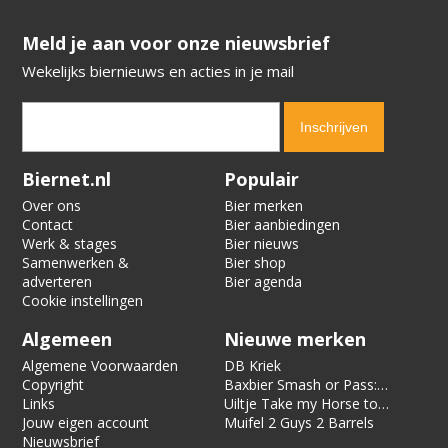
​​​​​​​Meld je aan voor onze nieuwsbrief
Wekelijks biernieuws en acties in je mail
Verification code:
6278
Biernet.nl
Populair
Over ons
Bier merken
Contact
Bier aanbiedingen
Werk & stages
Bier nieuws
Samenwerken &
Bier shop
adverteren
Bier agenda
Cookie instellingen
Algemeen
Nieuwe merken
Algemene Voorwaarden
DB Kriek
Copyright
Baxbier Smash or Pass:
Links
Strata
Uiltje Take my Horse to
Jouw eigen account
the Hotel Room
Muifel 2 Guys 2 Barrels
Nieuwsbrief