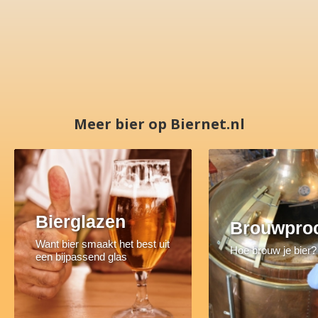
Meer bier op Biernet.nl
Bierglazen
Brouwpro
Want bier smaakt het best uit
Hoe brouw je bier?
een bijpassend glas