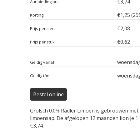
€3,74
Aanbieding prijs
€1,25 (25
Korting
€2,08
Prijs per liter
€0,62
Prijs per stuk
woensdag
Geldig vanaf
woensdag
Geldig t/m
Bestel online
Grolsch 0.0% Radler Limoen is gebrouwen met n
limoensap. De afgelopen 12 maanden kon je 1 k
€3,74.