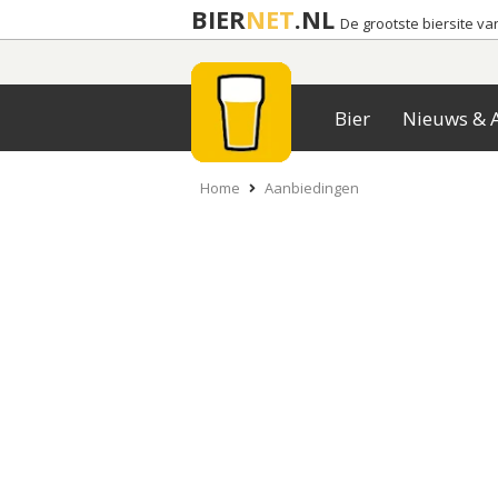
BIER
NET
.NL
De grootste biersite v
Bier
Nieuws & A
Home
Aanbiedingen