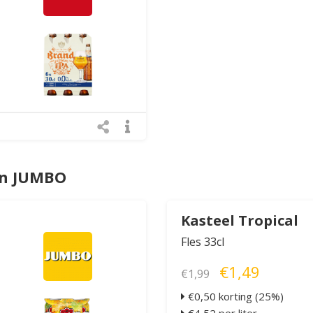
an JUMBO
Kasteel Tropical
Fles 33cl
€1,49
€1,99
€0,50 korting (25%)