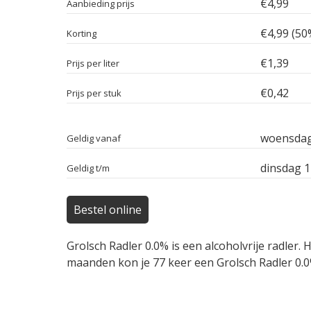
€4,99
Aanbieding prijs
€4,99 (50
Korting
€1,39
Prijs per liter
€0,42
Prijs per stuk
woensdag
Geldig vanaf
dinsdag 
Geldig t/m
Bestel online
Grolsch Radler 0.0% is een alcoholvrije radler
maanden kon je 77 keer een Grolsch Radler 0.0