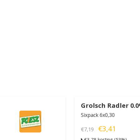
Grolsch Radler 0.
Sixpack 6x0,30
€3,41
€7,19
€3,78 korting (53%)