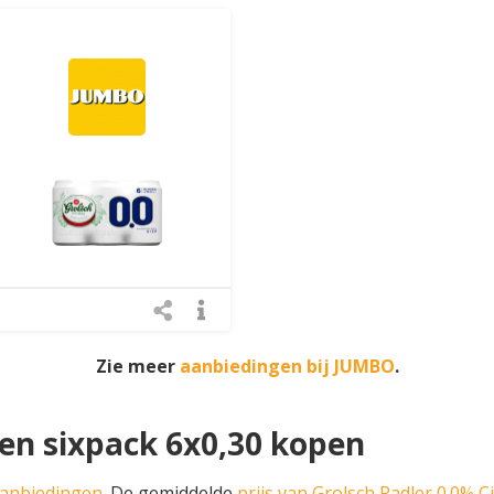
Zie meer
aanbiedingen bij JUMBO
.
oen sixpack 6x0,30 kopen
aanbiedingen
. De gemiddelde
prijs van Grolsch Radler 0.0% C