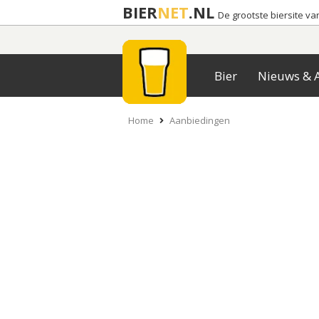
BIER
NET
.NL
De grootste biersite v
Bier
Nieuws & A
Home
Aanbiedingen