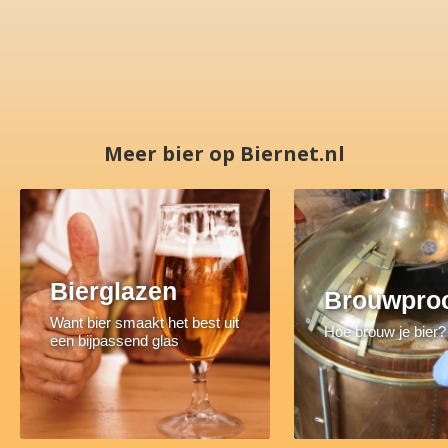
Meer bier op Biernet.nl
Bierglazen
Brouwpro
Want bier smaakt het best uit
Hoe brouw je bier?
een bijpassend glas