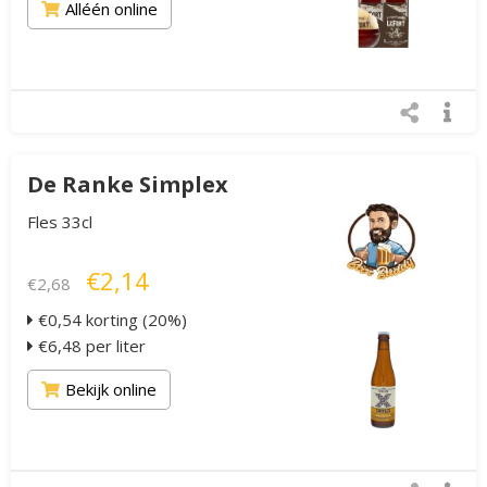
Alléén online
De Ranke Simplex
Fles 33cl
€2,14
€2,68
€0,54 korting (20%)
€6,48 per liter
Bekijk online