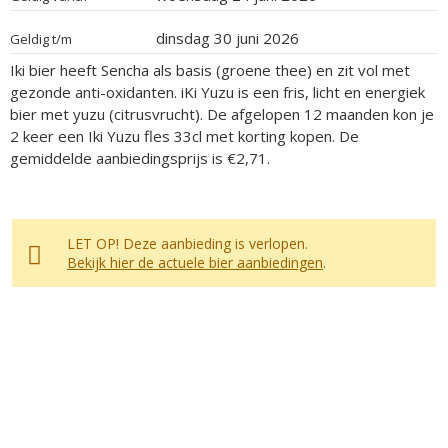
dinsdag 30 juni 2026
Geldig t/m
Iki bier heeft Sencha als basis (groene thee) en zit vol met
gezonde anti-oxidanten. iKi Yuzu is een fris, licht en energiek
bier met yuzu (citrusvrucht). De afgelopen 12 maanden kon je
2 keer een Iki Yuzu fles 33cl met korting kopen. De
gemiddelde aanbiedingsprijs is €2,71.
LET OP! Deze aanbieding is verlopen.
Bekijk hier de actuele bier aanbiedingen
.