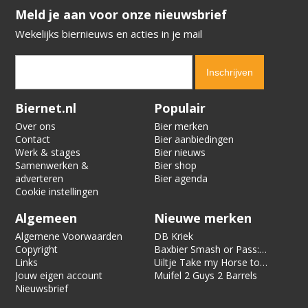
​​​​​​​Meld je aan voor onze nieuwsbrief
Wekelijks biernieuws en acties in je mail
Verification code:
1139
Biernet.nl
Populair
Over ons
Bier merken
Contact
Bier aanbiedingen
Werk & stages
Bier nieuws
Samenwerken &
Bier shop
adverteren
Bier agenda
Cookie instellingen
Algemeen
Nieuwe merken
Algemene Voorwaarden
DB Kriek
Copyright
Baxbier Smash or Pass:
Links
Strata
Uiltje Take my Horse to
Jouw eigen account
the Hotel Room
Muifel 2 Guys 2 Barrels
Nieuwsbrief