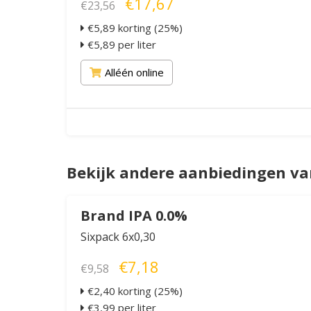
€17,67
€23,56
€5,89 korting (25%)
€5,89 per liter
Alléén online
Bekijk andere aanbiedingen v
Brand IPA 0.0%
Sixpack 6x0,30
€7,18
€9,58
€2,40 korting (25%)
€3,99 per liter