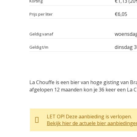
€1,13 (20
Korting
€6,05
Prijs per liter
woensdag
Geldig vanaf
dinsdag 3
Geldig t/m
La Chouffe is een bier van hoge gisting van Br
afgelopen 12 maanden kon je 36 keer een La Ch
LET OP! Deze aanbieding is verlopen.
Bekijk hier de actuele bier aanbiedinge