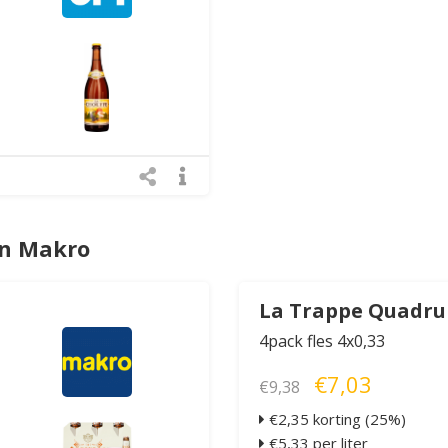
an Makro
La Trappe Quadru
4pack fles 4x0,33
€7,03
€9,38
€2,35 korting (25%)
€5,33 per liter