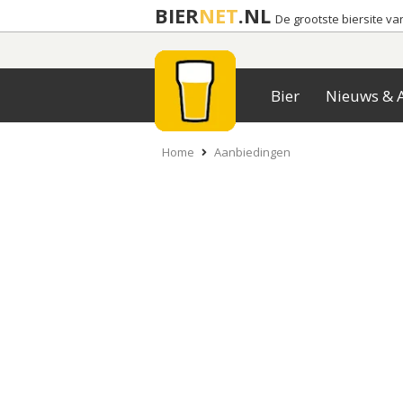
BIER
NET
.NL
De grootste biersite v
Bier
Nieuws & A
Home
Aanbiedingen