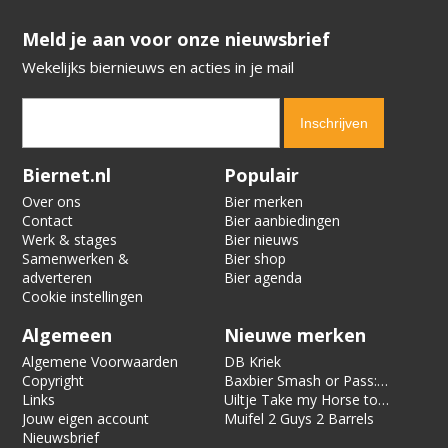
​​​​​​​Meld je aan voor onze nieuwsbrief
Wekelijks biernieuws en acties in je mail
Verification code:
5707
Biernet.nl
Populair
Over ons
Bier merken
Contact
Bier aanbiedingen
Werk & stages
Bier nieuws
Samenwerken &
Bier shop
adverteren
Bier agenda
Cookie instellingen
Algemeen
Nieuwe merken
Algemene Voorwaarden
DB Kriek
Copyright
Baxbier Smash or Pass:
Links
Strata
Uiltje Take my Horse to
Jouw eigen account
the Hotel Room
Muifel 2 Guys 2 Barrels
Nieuwsbrief