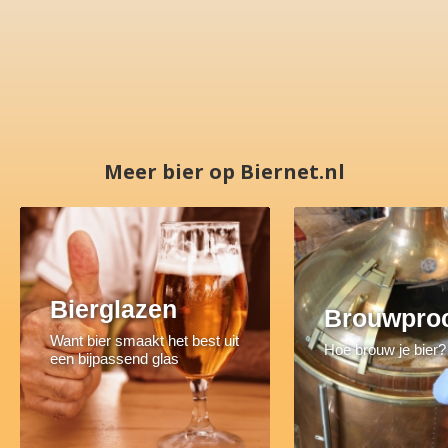
Meer bier op Biernet.nl
Bierglazen
Brouwpro
Want bier smaakt het best uit
Hoe brouw je bier?
een bijpassend glas