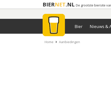
BIER
NET
.NL
De grootste biersite v
Bier
Nieuws & A
Home
Aanbiedingen