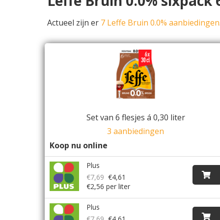
Leffe Bruin 0.0% sixpack
Actueel zijn er
7 Leffe Bruin 0.0% aanbiedingen
Set van 6 flesjes á 0,30 liter
3 aanbiedingen
Koop nu online
Plus
€7,69
€4,61
€2,56 per liter
Plus
€7,69
€4,61