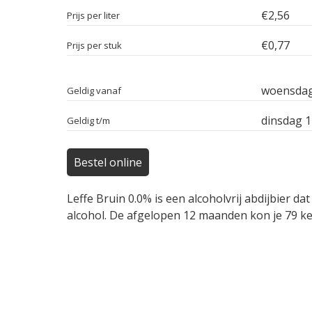
€2,56
Prijs per liter
€0,77
Prijs per stuk
woensdag
Geldig vanaf
dinsdag 
Geldig t/m
Bestel online
Leffe Bruin 0.0% is een alcoholvrij abdijbier d
alcohol. De afgelopen 12 maanden kon je 79 kee