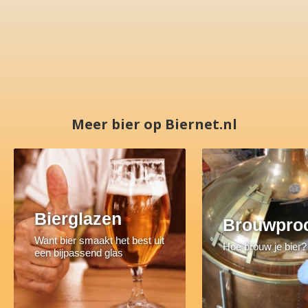
Meer bier op Biernet.nl
Bierglazen
Brouwpro
Want bier smaakt het best uit
Hoe brouw je bier?
een bijpassend glas