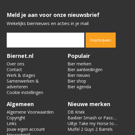
​​​​​​​Meld je aan voor onze nieuwsbrief
Wekelijks biernieuws en acties in je mail
Verification code:
3098
Biernet.nl
Populair
Over ons
Bier merken
Contact
Bier aanbiedingen
Werk & stages
Bier nieuws
Samenwerken &
Bier shop
adverteren
Bier agenda
Cookie instellingen
Algemeen
Nieuwe merken
Algemene Voorwaarden
DB Kriek
Copyright
Baxbier Smash or Pass:
Links
Strata
Uiltje Take my Horse to
Jouw eigen account
the Hotel Room
Muifel 2 Guys 2 Barrels
Nieuwsbrief