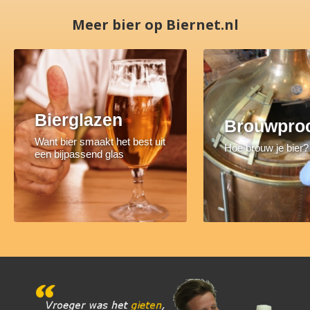
Meer bier op Biernet.nl
Bierglazen
Brouwpro
Want bier smaakt het best uit
Hoe brouw je bier?
een bijpassend glas