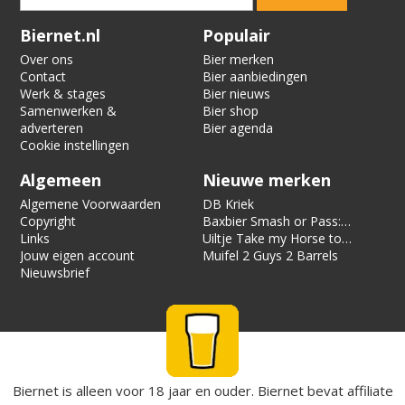
Verification code:
8255
Biernet.nl
Populair
Over ons
Bier merken
Contact
Bier aanbiedingen
Werk & stages
Bier nieuws
Samenwerken &
Bier shop
adverteren
Bier agenda
Cookie instellingen
Algemeen
Nieuwe merken
Algemene Voorwaarden
DB Kriek
Copyright
Baxbier Smash or Pass:
Links
Strata
Uiltje Take my Horse to
Jouw eigen account
the Hotel Room
Muifel 2 Guys 2 Barrels
Nieuwsbrief
Biernet is alleen voor 18 jaar en ouder. Biernet bevat affiliate