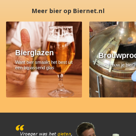
Meer bier op Biernet.nl
Bierglazen
Brouwpro
Want bier smaakt het best uit
Hoe brouw je bier?
een bijpassend glas