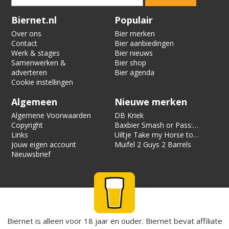
Verification code:
1962
Biernet.nl
Populair
Over ons
Bier merken
Contact
Bier aanbiedingen
Werk & stages
Bier nieuws
Samenwerken &
Bier shop
adverteren
Bier agenda
Cookie instellingen
Algemeen
Nieuwe merken
Algemene Voorwaarden
DB Kriek
Copyright
Baxbier Smash or Pass:
Links
Strata
Uiltje Take my Horse to
Jouw eigen account
the Hotel Room
Muifel 2 Guys 2 Barrels
Nieuwsbrief
Biernet is alleen voor 18 jaar en ouder. Biernet bevat affiliate