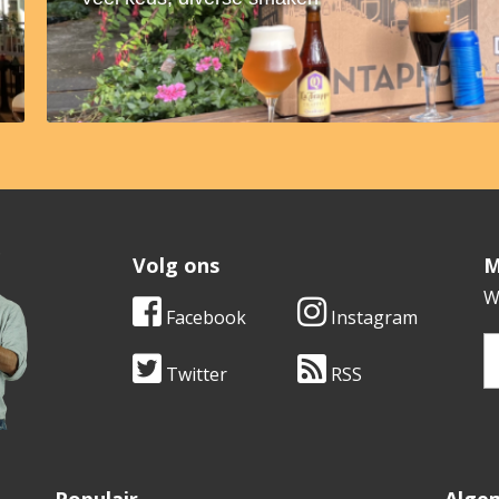
Volg ons
​
W
Facebook
Instagram
Twitter
RSS
V
Populair
Alge