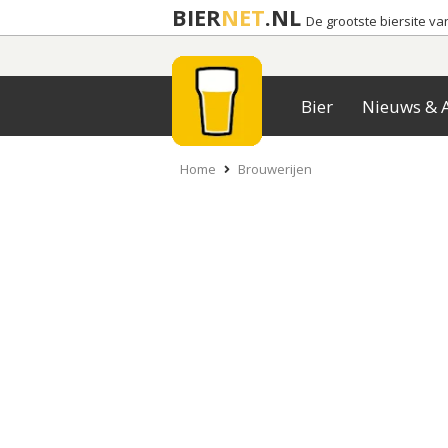
BIER
NET
.NL
De grootste biersite v
Bier
Nieuws & A
Home
Brouwerijen