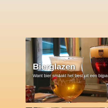
Bierglazen
Want bier smaakt het best uit een bijp