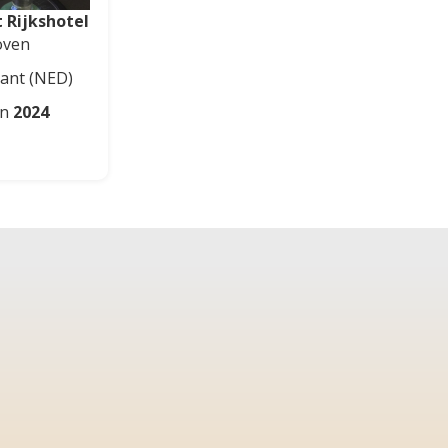
 Rijkshotel
oven
ant
(NED)
in
2024