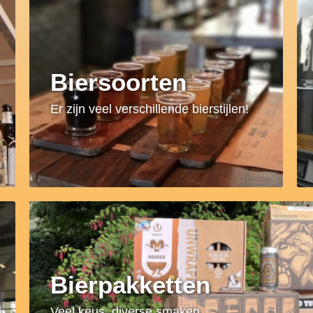
Biersoorten
Er zijn veel verschillende bierstijlen!
Bierpakketten
Veel keus, diverse smaken