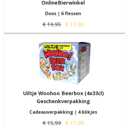
OnlineBierwinkel
Doos | 6 flessen
€ 19,95
€ 17,95
Uiltje Woohoo Beerbox (4x33cl)
Geschenkverpakking
Cadeauverpakking | 4 blikjes
€ 15,99
€ 11,99