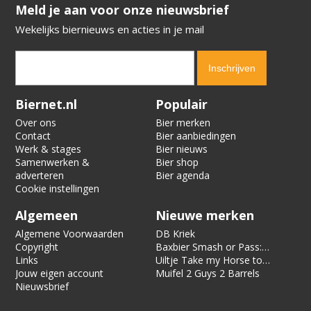
​​​​​​​Meld je aan voor onze nieuwsbrief
Wekelijks biernieuws en acties in je mail
Verification code:
6981
Biernet.nl
Populair
Over ons
Bier merken
Contact
Bier aanbiedingen
Werk & stages
Bier nieuws
Samenwerken &
Bier shop
adverteren
Bier agenda
Cookie instellingen
Algemeen
Nieuwe merken
Algemene Voorwaarden
DB Kriek
Copyright
Baxbier Smash or Pass:
Links
Strata
Uiltje Take my Horse to
Jouw eigen account
the Hotel Room
Muifel 2 Guys 2 Barrels
Nieuwsbrief