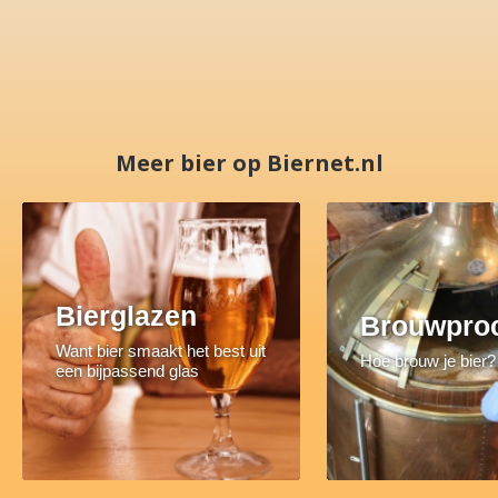
Meer bier op Biernet.nl
Bierglazen
Brouwpro
Want bier smaakt het best uit
Hoe brouw je bier?
een bijpassend glas