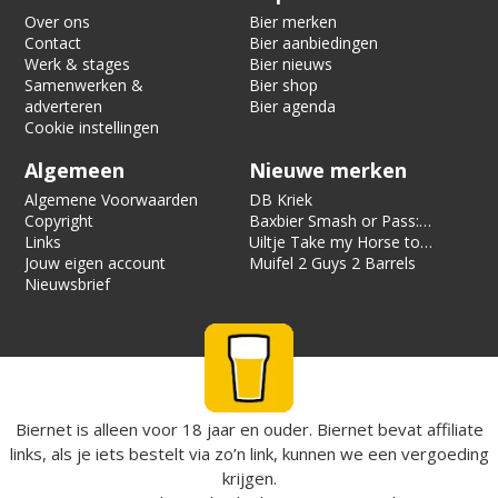
Over ons
Bier merken
Contact
Bier aanbiedingen
Werk & stages
Bier nieuws
Samenwerken &
Bier shop
adverteren
Bier agenda
Cookie instellingen
Algemeen
Nieuwe merken
Algemene Voorwaarden
DB Kriek
Copyright
Baxbier Smash or Pass:
Links
Strata
Uiltje Take my Horse to
Jouw eigen account
the Hotel Room
Muifel 2 Guys 2 Barrels
Nieuwsbrief
Biernet is alleen voor 18 jaar en ouder. Biernet bevat affiliate
links, als je iets bestelt via zo’n link, kunnen we een vergoeding
krijgen.