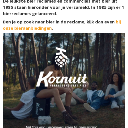
De leukste bier reclames en commercials met bier uit
1985 staan hieronder voor je verzameld. In 1985 zijn er
1
bierreclames gelanceerd.
Ben je op zoek naar bier in de reclame, kijk dan even
bij
onze bieraanbiedingen
.