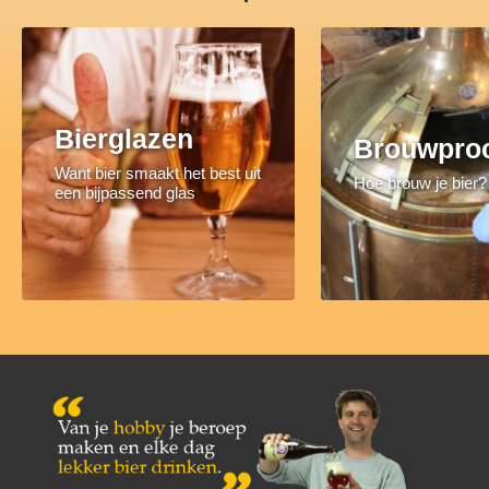
Bierglazen
Brouwpro
Want bier smaakt het best uit
Hoe brouw je bier?
een bijpassend glas